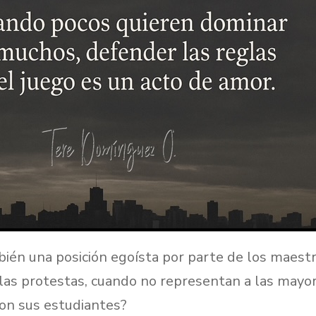
ién una posición egoísta por parte de los maest
as protestas, cuando no representan a las mayor
con sus estudiantes?