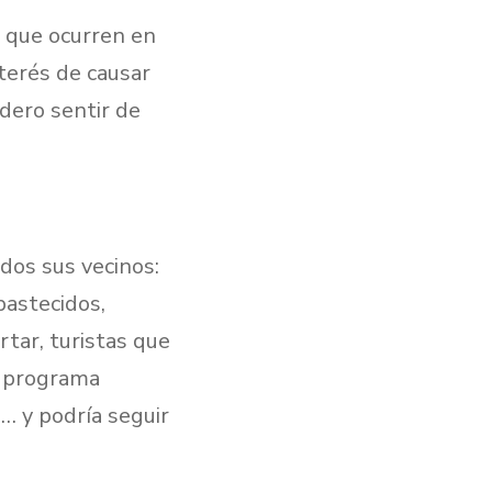
es que ocurren en
terés de causar
dero sentir de
dos sus vecinos:
bastecidos,
tar, turistas que
l programa
s… y podría seguir