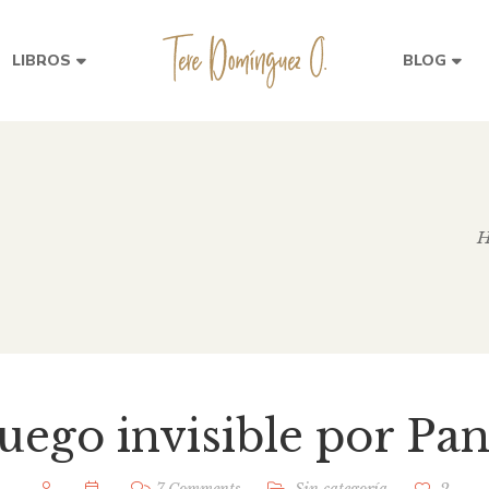
LIBROS
BLOG
H
uego invisible por P