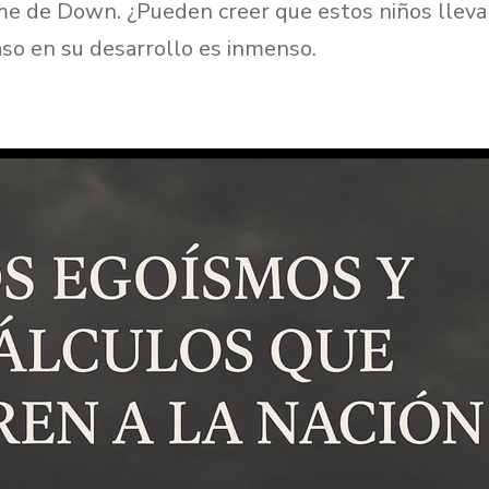
me de Down. ¿Pueden creer que estos niños llev
raso en su desarrollo es inmenso.