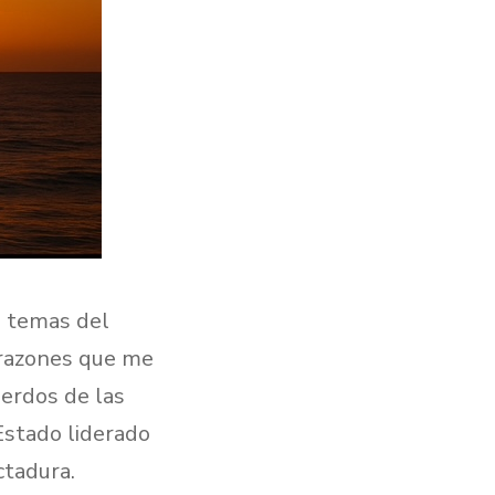
e temas del
s razones que me
uerdos de las
Estado liderado
ctadura.