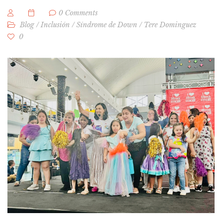
0 Comments
Blog
/
Inclusión
/
Síndrome de Down
/
Tere Dominguez
0