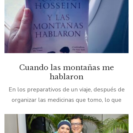
Cuando las montañas me
hablaron
En los preparativos de un viaje, después de
organizar las medicinas que tomo, lo que
sigue es definir el libro que será mi
compañero durante esos días. En el último
[…]