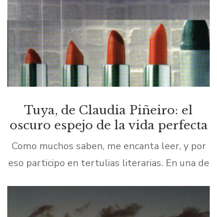
Tuya, de Claudia Piñeiro: el
oscuro espejo de la vida perfecta
Como muchos saben, me encanta leer, y por
eso participo en tertulias literarias. En una de
ellas leímos Tuya, de Claudia Piñeiro: una
novela breve pero tan potente que sacude
[…]