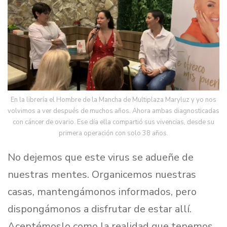
En la librería el Hombre de la Mancha de Multiplaza Maryluz y yo nos
volvimos a ver después de muchos años. Ahora ambas diagnosticadas
con cáncer de ovario. Ese día ella compartió sus vivencias, desde su
primera operación con solo 38 años.
No dejemos que este virus se adueñe de
nuestras mentes. Organicemos nuestras
casas, mantengámonos informados, pero
dispongámonos a disfrutar de estar allí.
Aceptémoslo como la realidad que tenemos