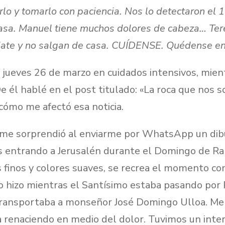
lo y tomarlo con paciencia. Nos lo detectaron el 
asa. Manuel tiene muchos dolores de cabeza… Ter
ídate y no salgan de casa. CUÍDENSE. Quédense en
l jueves 26 de marzo en cuidados intensivos, mien
e él hablé en el post titulado: «La roca que nos s
cómo me afectó esa noticia.
a me sorprendió al enviarme por WhatsApp un dibu
ús entrando a Jerusalén durante el Domingo de Ra
 finos y colores suaves, se recrea el momento co
lo hizo mientras el Santísimo estaba pasando por
ransportaba a monseñor José Domingo Ulloa. Me s
a renaciendo en medio del dolor. Tuvimos un inte