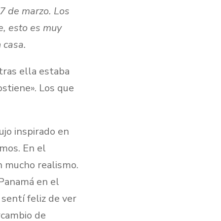
17 de marzo. Los
e, esto es muy
 casa.
tras ella estaba
ostiene». Los que
jo inspirado en
mos. En el
n mucho realismo.
 Panamá en el
entí feliz de ver
rcambio de