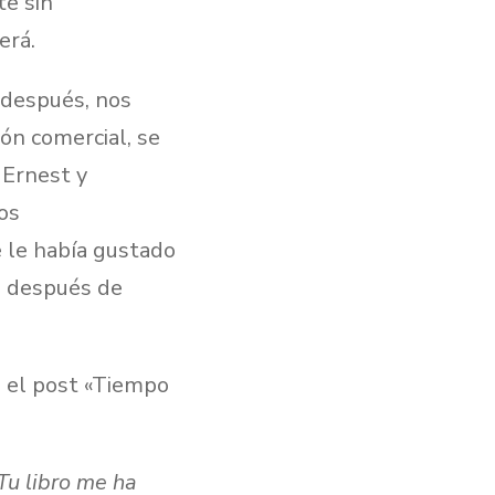
te sin
erá.
 después, nos
ón comercial, se
 Ernest y
os
e le había gustado
, después de
e el post «Tiempo
Tu libro me ha