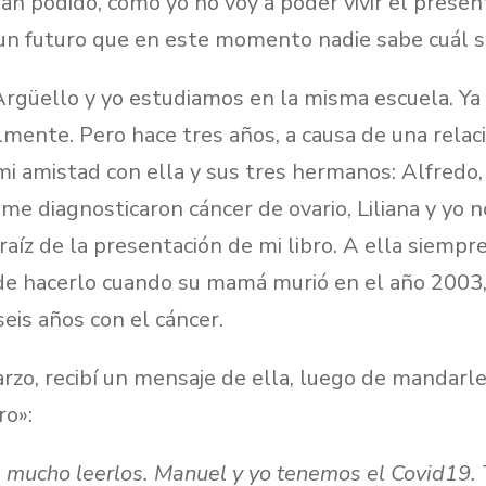
han podido, cómo yo no voy a poder vivir el presen
un futuro que en este momento nadie sabe cuál s
Argüello y yo estudiamos en la misma escuela. Ya
mente. Pero hace tres años, a causa de una relaci
i amistad con ella y sus tres hermanos: Alfredo,
me diagnosticaron cáncer de ovario, Liliana y yo n
aíz de la presentación de mi libro. A ella siempr
ó de hacerlo cuando su mamá murió en el año 2003
seis años con el cáncer.
rzo, recibí un mensaje de ella, luego de mandarl
ro»:
 mucho leerlos. Manuel y yo tenemos el Covid19. 