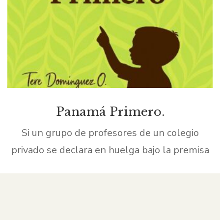
Panamá Primero.
Si un grupo de profesores de un colegio
privado se declara en huelga bajo la premisa
de que su acción ha sido provocada porque su
empleador no les ofrece bonificaciones […]