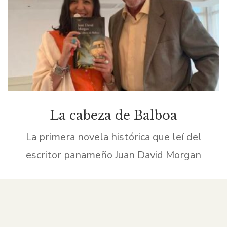
La cabeza de Balboa
La primera novela histórica que leí del
escritor panameño Juan David Morgan
https://juandavidmorgan.com/ fue El caballo
de oro. Desde las primeras páginas me
cautivó por el lenguaje sencillo y, a la […]