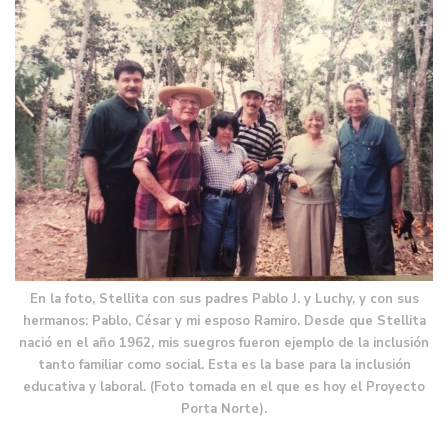
En la foto, Stellita con sus padres Pablo J. y Luchy, y con sus
hermanos: Pablo, César y mi esposo Ramiro. Desde que Stellita
nació en el año 1962, mis suegros fueron ejemplo de la inclusión
tanto familiar como social. Esta es la base para la inclusión
educativa y laboral. (Foto tomada en el que es hoy el Proyecto
Porta Norte).