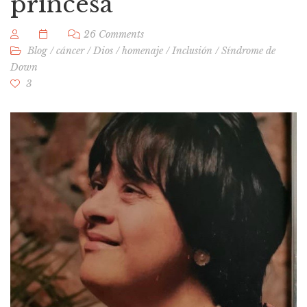
princesa
26 Comments
Blog
/
cáncer
/
Dios
/
homenaje
/
Inclusión
/
Síndrome de
Down
3