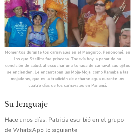
Momentos durante los carnavales en el Manguito, Penonomé, en
los que Stellita fue princesa. Todavía hoy, a pesar de su
condición de salud, al escuchar una tonada de carnaval sus ojitos
se encienden. Le encantaban las Moja-Moja, como llamaba a las
mojaderas, que es la tradición de echarse agua durante los
cuatro días de los carnavales en Panamá.
Su lenguaje
Hace unos días, Patricia escribió en el grupo
de WhatsApp lo siguiente: