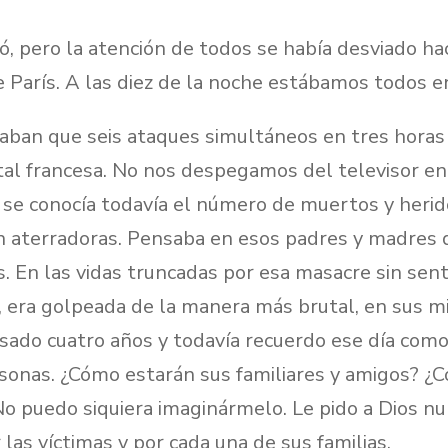
uó, pero la atención de todos se había desviado ha
París. A las diez de la noche estábamos todos en
laban que seis ataques simultáneos en tres horas
tal francesa. No nos despegamos del televisor en
e conocía todavía el número de muertos y heridos
n aterradoras. Pensaba en esos padres y madres 
s. En las vidas truncadas por esa masacre sin sent
, era golpeada de la manera más brutal, en sus 
ado cuatro años y todavía recuerdo ese día como 
sonas. ¿Cómo estarán sus familiares y amigos? ¿
o puedo siquiera imaginármelo. Le pido a Dios nunc
 las víctimas y por cada una de sus familias.