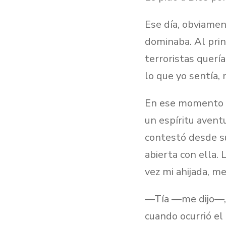
Ese día, obviamen
dominaba. Al prin
terroristas querí
lo que yo sentía, 
En ese momento d
un espíritu avent
contestó desde su
abierta con ella. 
vez mi ahijada, m
—Tía —me dijo—, n
cuando ocurrió e