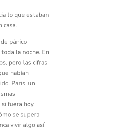
cia lo que estaban
 casa.
 de pánico
 toda la noche. En
, pero las cifras
que habían
ido. París, un
mismas
si fuera hoy.
Cómo se supera
a vivir algo así.