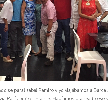
do se paralizaba! Ramiro y yo viajábamos a Barc
ía París por Air France. Habíamos planeado ese 